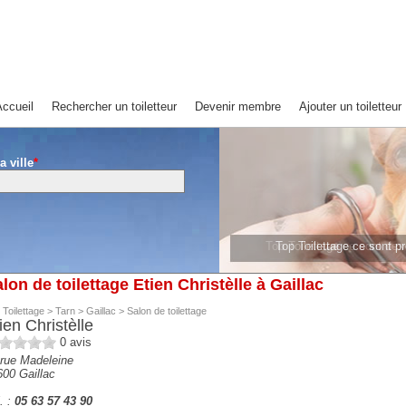
ccueil
Rechercher un toiletteur
Devenir membre
Ajouter un toiletteur
a ville
*
Top Toilettage ce sont de
Top Toilettage ce sont 
lon de toilettage Etien Christèlle à Gaillac
 Toilettage
>
Tarn
>
Gaillac
>
Salon de toilettage
ien Christèlle
0
avis
 rue Madeleine
600
Gaillac
. :
05 63 57 43 90