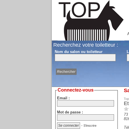
A
Recherchez votre toiletteur :
Nom du salon ou toiletteur
L
Connectez-vous
Sa
Email :
Top
Et
Mot de passe :
73
81
-
S'inscrire
Tél