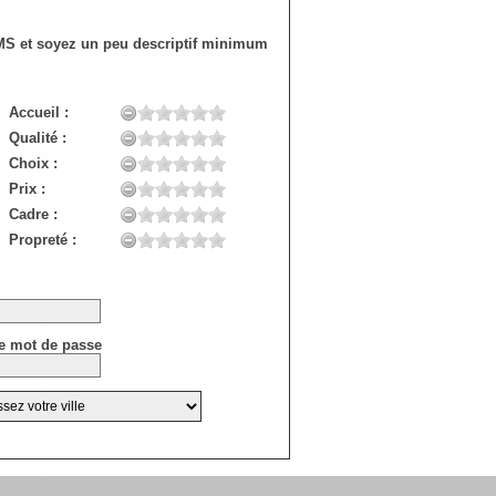
SMS et soyez un peu descriptif minimum
Accueil :
Qualité :
Choix :
Prix :
Cadre :
Propreté :
e mot de passe