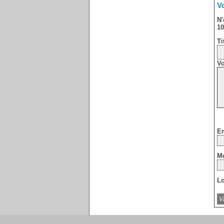
Vo
N'
10
Ti
Vo
Em
Mo
Lo