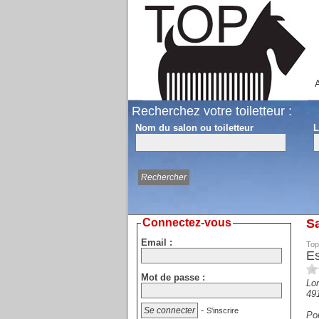
A
Recherchez votre toiletteur :
Nom du salon ou toiletteur
L
Connectez-vous
Sa
Email :
Top
Es
Mot de passe :
Lor
49
-
S'inscrire
Por