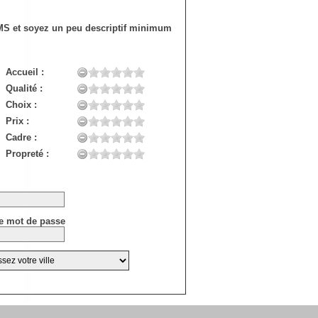
SMS et soyez un peu descriptif minimum
Accueil :
Qualité :
Choix :
Prix :
Cadre :
Propreté :
e mot de passe