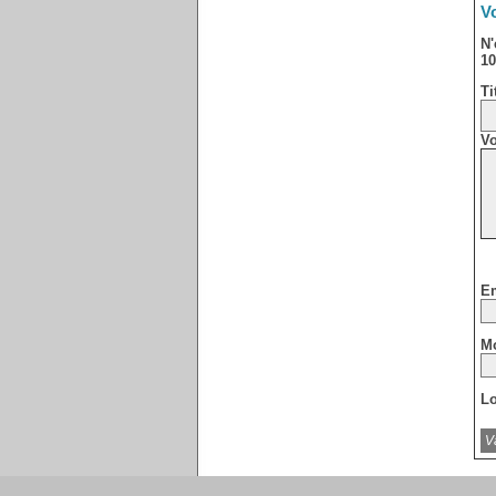
Vo
N'
10
Ti
Vo
Em
Mo
Lo