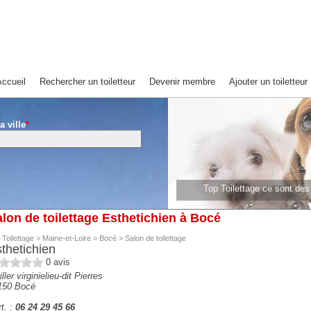
ccueil
Rechercher un toiletteur
Devenir membre
Ajouter un toiletteur
a ville
*
Top Toilettage ce sont de
Top Toilettage ce sont 
lon de toilettage Esthetichien à Bocé
 Toilettage
>
Maine-et-Loire
>
Bocé
>
Salon de toilettage
thetichien
0
avis
iller virginielieu-dit Pierres
150
Bocé
t. :
06 24 29 45 66