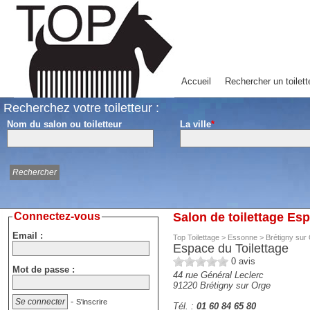
Accueil
Rechercher un toilett
Recherchez votre toiletteur :
Nom du salon ou toiletteur
La ville
*
Connectez-vous
Salon de toilettage Es
Email :
Top Toilettage
>
Essonne
>
Brétigny sur
Espace du Toilettage
0
avis
Mot de passe :
44 rue Général Leclerc
91220
Brétigny sur Orge
-
S'inscrire
Tél. :
01 60 84 65 80