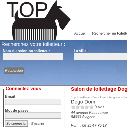
Accueil
Rechercher un toilett
Recherchez votre toiletteur :
Nom du salon ou toiletteur
La ville
*
Connectez-vous
Salon de toilettage D
Email :
Top Toilettage
>
Vaucluse
>
Avignon
>
Sa
Dogo Dom
0
avis
Mot de passe :
44 avenue Eisenhower
84000
Avignon
-
S'inscrire
Port. :
06 35 47 75 17