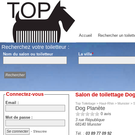
Accueil
Rechercher un toilett
Recherchez votre toiletteur :
Nom du salon ou toiletteur
La ville
*
Connectez-vous
Salon de toilettage Do
Email :
Top Toilettage
>
Haut-Rhin
>
Munster
>
S
Dog Planète
0
avis
Mot de passe :
3 rue République
68140
Munster
-
S'inscrire
Tél. :
03 89 77 09 92