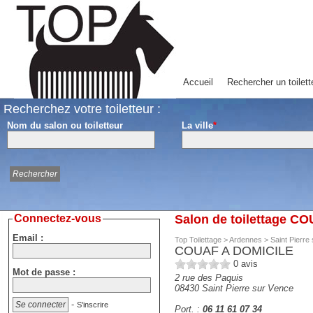
Accueil
Rechercher un toilett
Recherchez votre toiletteur :
Nom du salon ou toiletteur
La ville
*
Connectez-vous
Salon de toilettage CO
Email :
Top Toilettage
>
Ardennes
>
Saint Pierre
COUAF A DOMICILE
0
avis
Mot de passe :
2 rue des Paquis
08430
Saint Pierre sur Vence
-
S'inscrire
Port. :
06 11 61 07 34