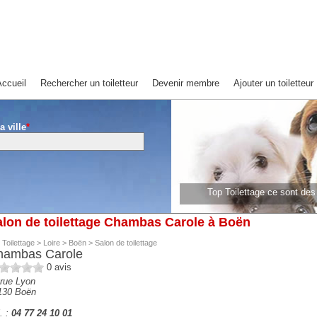
ccueil
Rechercher un toiletteur
Devenir membre
Ajouter un toiletteur
a ville
*
Top Toilettage ce sont de
lon de toilettage Chambas Carole à Boën
 Toilettage
>
Loire
>
Boën
>
Salon de toilettage
hambas Carole
0
avis
 rue Lyon
130
Boën
. :
04 77 24 10 01