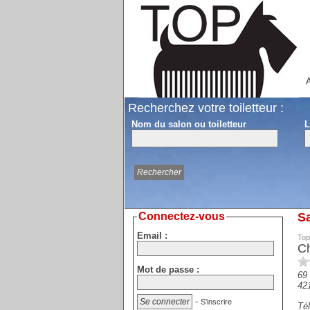
A
Recherchez votre toiletteur :
Nom du salon ou toiletteur
L
Connectez-vous
Sa
Email :
Top
C
Mot de passe :
69
42
-
S'inscrire
Tél