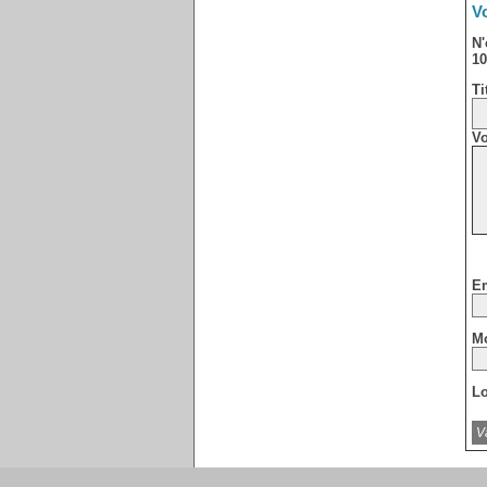
Vo
N'
10
Ti
Vo
Em
Mo
Lo