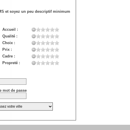
SMS et soyez un peu descriptif minimum
Accueil :
Qualité :
Choix :
Prix :
Cadre :
Propreté :
e mot de passe