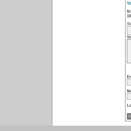
Vo
N'
10
Ti
Vo
Em
Mo
Lo