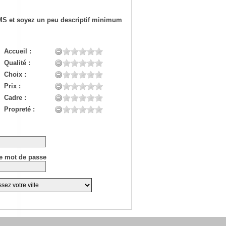
SMS et soyez un peu descriptif minimum
Accueil :
Qualité :
Choix :
Prix :
Cadre :
Propreté :
e mot de passe