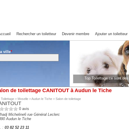
ccueil
Rechercher un toiletteur
Devenir membre
Ajouter un toiletteur
a ville
*
Top Toilettage ce sont de
lon de toilettage CANITOUT à Audun le Tiche
 Toilettage
>
Moselle
>
Audun le Tiche
>
Salon de toilettage
ANITOUT
0
avis
hadj Micheline6 rue Général Leclerc
390
Audun le Tiche
. :
03 82 52 23 11