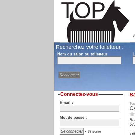
A
Recherchez votre toiletteur :
Nom du salon ou toiletteur
L
Connectez-vous
Sa
Email :
Top
C
Mot de passe :
Bel
57
-
S'inscrire
Tél