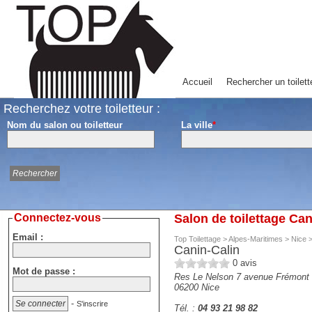
Accueil
Rechercher un toilett
Recherchez votre toiletteur :
Nom du salon ou toiletteur
La ville
*
Connectez-vous
Salon de toilettage Can
Email :
Top Toilettage
>
Alpes-Maritimes
>
Nice
Canin-Calin
0
avis
Mot de passe :
Res Le Nelson 7 avenue Frémont
06200
Nice
-
S'inscrire
Tél. :
04 93 21 98 82