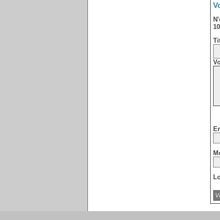
Vo
N'
10
Ti
Vo
Em
Mo
Lo