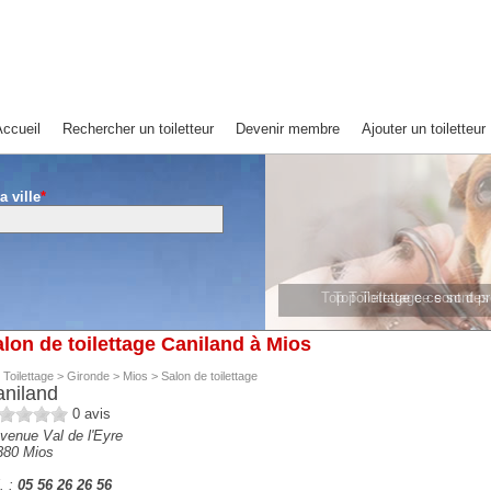
ccueil
Rechercher un toiletteur
Devenir membre
Ajouter un toiletteur
a ville
*
Top Toilettage ce sont de
Top Toilettage ce sont 
lon de toilettage Caniland à Mios
 Toilettage
>
Gironde
>
Mios
>
Salon de toilettage
niland
0
avis
venue Val de l'Eyre
380
Mios
. :
05 56 26 26 56