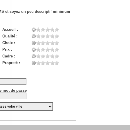
SMS et soyez un peu descriptif minimum
Accueil :
Qualité :
Choix :
Prix :
Cadre :
Propreté :
e mot de passe