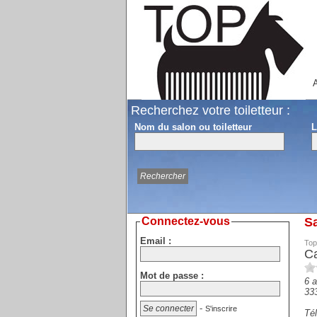
A
Recherchez votre toiletteur :
Nom du salon ou toiletteur
L
Connectez-vous
Sa
Email :
Top
Ca
Mot de passe :
6 a
33
-
S'inscrire
Tél