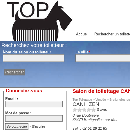
Accueil
Rechercher un toilett
Recherchez votre toiletteur :
Nom du salon ou toiletteur
La ville
*
Connectez-vous
Salon de toilettage CAN
Email :
Top Toilettage
>
Vendée
>
Bretignolles s
CANI ' ZEN
0
avis
Mot de passe :
8 rue Boutinière
85470
Bretignolles sur Mer
-
S'inscrire
Tél. :
02 51 20 11 85