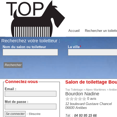
Accueil
Rechercher un toilett
Recherchez votre toiletteur :
Nom du salon ou toiletteur
La ville
*
Connectez-vous
Salon de toilettage Bo
Email :
Top Toilettage
>
Alpes-Maritimes
>
Antibe
Bourdon Nadine
0
avis
Mot de passe :
12 boulevard Gustave Chancel
06600
Antibes
-
S'inscrire
Tél. :
04 93 95 15 66