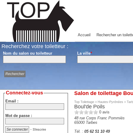
Accueil
Rechercher un toilett
Recherchez votre toiletteur :
Nom du salon ou toiletteur
La ville
*
Connectez-vous
Salon de toilettage Bou
Email :
Top Toilettage
>
Hautes-Pyrénées
>
Tar
Boul'de Poils
0
avis
Mot de passe :
48 rue Corps Franc Pommiès
65000
Tarbes
-
S'inscrire
Tél. :
05 62 51 10 49