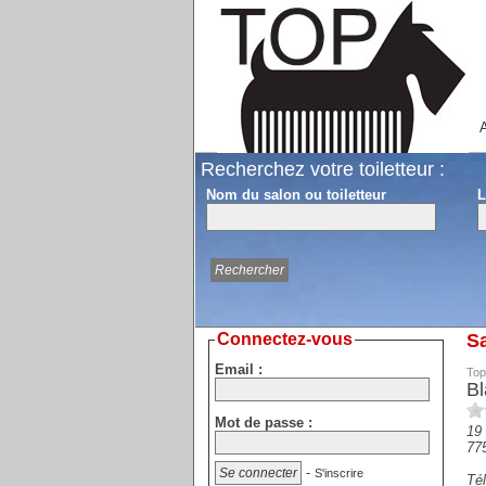
A
Recherchez votre toiletteur :
Nom du salon ou toiletteur
L
Connectez-vous
Sa
Email :
Top
Bl
Mot de passe :
19 
77
-
S'inscrire
Tél