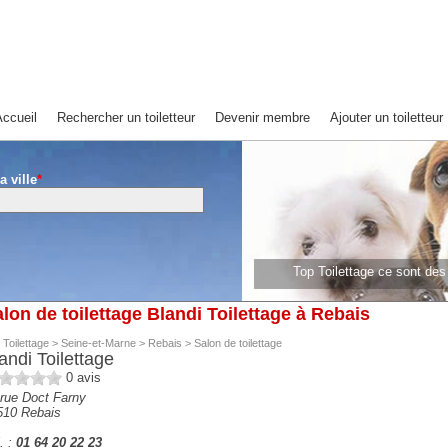
ccueil
Rechercher un toiletteur
Devenir membre
Ajouter un toiletteur
a ville
*
Top Toilettage ce sont de
lon de toilettage Blandi Toilettage à Rebais
 Toilettage
>
Seine-et-Marne
>
Rebais
>
Salon de toilettage
andi Toilettage
0
avis
rue Doct Farny
510
Rebais
. :
01 64 20 22 23