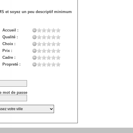
SMS et soyez un peu descriptif minimum
Accueil :
Qualité :
Choix :
Prix :
Cadre :
Propreté :
e mot de passe