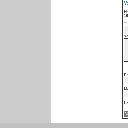
Vo
N'
10
Ti
Vo
Em
Mo
Lo