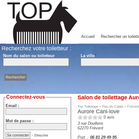
Accueil
Rechercher un toilett
Recherchez votre toiletteur :
Nom du salon ou toiletteur
La ville
*
Connectez-vous
Salon de toilettage Aur
Email :
Top Toilettage
>
Pas-de-Calais
>
Frévent
Aurore Cani-love
0
avis
Mot de passe :
3 rue Doullens
62270
Frévent
-
S'inscrire
Port. :
06 81 29 49 95