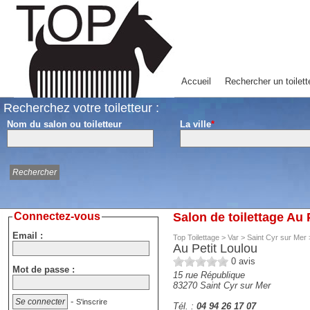
Accueil
Rechercher un toilett
Recherchez votre toiletteur :
Nom du salon ou toiletteur
La ville
*
Connectez-vous
Salon de toilettage Au 
Email :
Top Toilettage
>
Var
>
Saint Cyr sur Mer
Au Petit Loulou
0
avis
Mot de passe :
15 rue République
83270
Saint Cyr sur Mer
-
S'inscrire
Tél. :
04 94 26 17 07