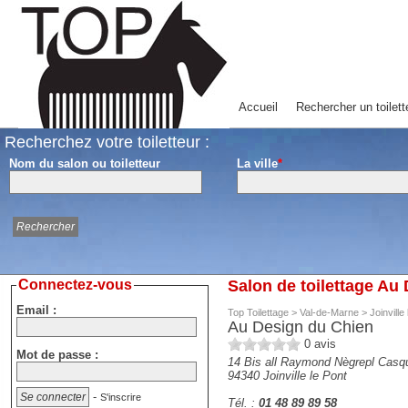
Accueil
Rechercher un toilett
Recherchez votre toiletteur :
Nom du salon ou toiletteur
La ville
*
Connectez-vous
Salon de toilettage Au 
Email :
Top Toilettage
>
Val-de-Marne
>
Joinville
Au Design du Chien
0
avis
Mot de passe :
14 Bis all Raymond Nègrepl Casq
94340
Joinville le Pont
-
S'inscrire
Tél. :
01 48 89 89 58