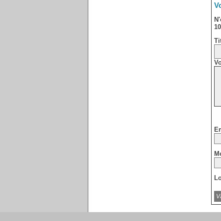
Vo
N'
10
Ti
Vo
Em
Mo
Lo