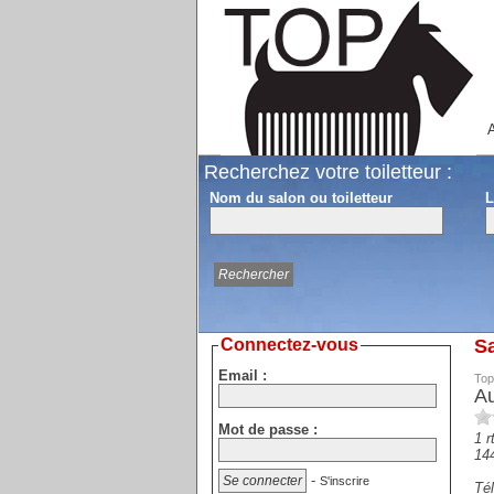
A
Recherchez votre toiletteur :
Nom du salon ou toiletteur
L
Connectez-vous
Sa
Email :
Top
Au
Mot de passe :
1 r
14
-
S'inscrire
Tél