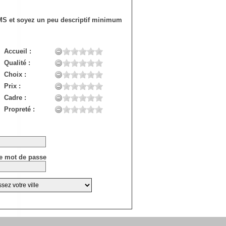
SMS et soyez un peu descriptif minimum
Accueil :
Qualité :
Choix :
Prix :
Cadre :
Propreté :
e mot de passe