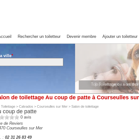
ccueil
Rechercher un toiletteur
Devenir membre
Ajouter un toiletteur
a ville
*
Top Toilettage ce sont de
Top Toilettage ce sont 
lon de toilettage Au coup de patte à Courseulles su
 Toilettage
>
Calvados
>
Courseulles sur Mer
>
Salon de toilettage
 coup de patte
0
avis
te de Reviers
470
Courseulles sur Mer
. :
02 31 26 83 49