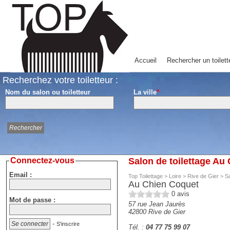
Accueil
Rechercher un toilett
Recherchez votre toiletteur :
Nom du salon ou toiletteur
La ville
*
Connectez-vous
Salon de toilettage Au
Email :
Top Toilettage
>
Loire
>
Rive de Gier
>
Sa
Au Chien Coquet
0
avis
Mot de passe :
57 rue Jean Jaurès
42800
Rive de Gier
-
S'inscrire
Tél. :
04 77 75 99 07