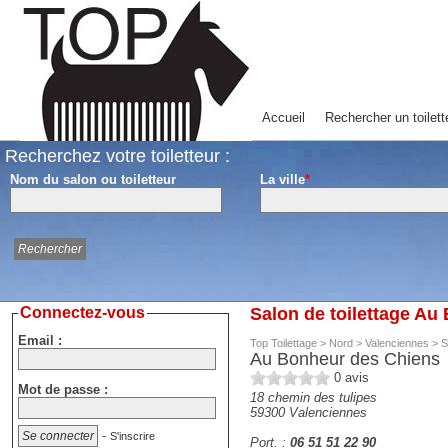
Accueil
Rechercher un toilett
Recherchez votre toiletteur :
Nom du salon ou toiletteur
La ville
*
Connectez-vous
Salon de toilettage Au
Email :
Top Toilettage
>
Nord
>
Valenciennes
>
S
Au Bonheur des Chiens
0
avis
Mot de passe :
18 chemin des tulipes
59300
Valenciennes
-
S'inscrire
Port. :
06 51 51 22 90