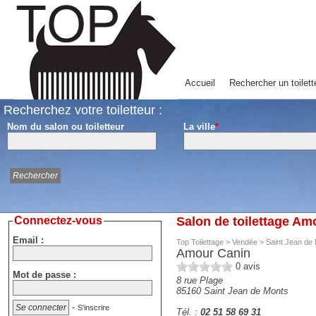
Accueil
Rechercher un toilett
Recherchez votre toiletteur :
Nom du salon ou toiletteur
La ville
*
Connectez-vous
Salon de toilettage Am
Email :
Top Toilettage
>
Vendée
>
Saint Jean de
Amour Canin
0
avis
Mot de passe :
8 rue Plage
85160
Saint Jean de Monts
-
S'inscrire
Tél. :
02 51 58 69 31