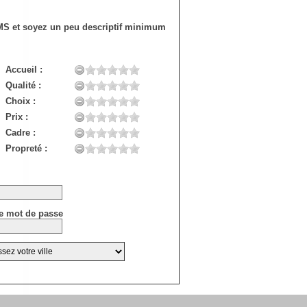
SMS et soyez un peu descriptif minimum
Accueil :
Qualité :
Choix :
Prix :
Cadre :
Propreté :
e mot de passe