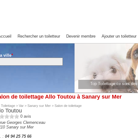
ccueil
Rechercher un toiletteur
Devenir membre
Ajouter un toiletteur
a ville
*
Top Toilettage ce sont de
Top Toilettage ce sont 
lon de toilettage Allo Toutou à Sanary sur Mer
 Toilettage
>
Var
>
Sanary sur Mer
>
Salon de toilettage
lo Toutou
0
avis
 rue Georges Clemenceau
110
Sanary sur Mer
. :
04 94 25 75 66