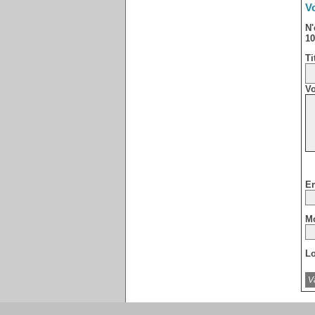
Vo
N'
10
Ti
Vo
Em
Mo
Lo