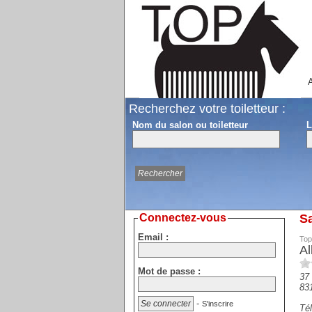
A
Recherchez votre toiletteur :
Nom du salon ou toiletteur
L
Connectez-vous
Sa
Email :
Top
Al
Mot de passe :
37
83
-
S'inscrire
Tél