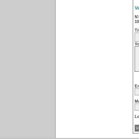
Vo
N'
10
Ti
Vo
Em
Mo
Lo