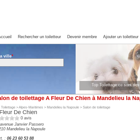
ccueil
Rechercher un toiletteur
Devenir membre
Ajouter un toiletteur
a ville
*
Top Toilettage ce sont de
Top Toilettage ce sont 
lon de toilettage A Fleur De Chien à Mandelieu la N
 Toilettage
>
Alpes-Maritimes
>
Mandelieu la Napoule
>
Salon de toilettage
Fleur De Chien
0
avis
 avenue Janvier Passero
210
Mandelieu la Napoule
t. :
06 23 60 53 88