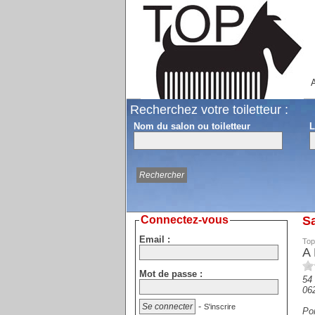
A
Recherchez votre toiletteur :
Nom du salon ou toiletteur
L
Connectez-vous
Sa
Email :
Top
A 
Mot de passe :
54
06
-
S'inscrire
Por