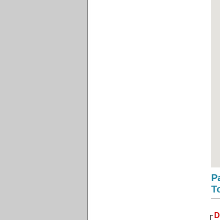
P
T
D