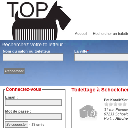
Accueil
Rechercher un toilett
Recherchez votre toiletteur :
Nom du salon ou toiletteur
La ville
*
Connectez-vous
Toilettage à Schoelche
Email :
Pet Karaib'Ser
31 rue Etienne
Mot de passe :
97233 Schoel
Port. :
Affich
-
S'inscrire