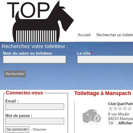
Accueil
Rechercher un toilett
Recherchez votre toiletteur :
Nom du salon ou toiletteur
La ville
*
Connectez-vous
Toilettage à Manspach 
Email :
Club Quat'Patt
8 rue Moulin
Mot de passe :
68210 Mansp
Tél. :
Affiche
-
S'inscrire