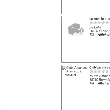
La Montée Etoi
rte Delle
90100 Fêche l'
Tél. :
Affiche
Club Vacance
15 rue Ammert
68210 Bernwill
Tél. :
Affiche