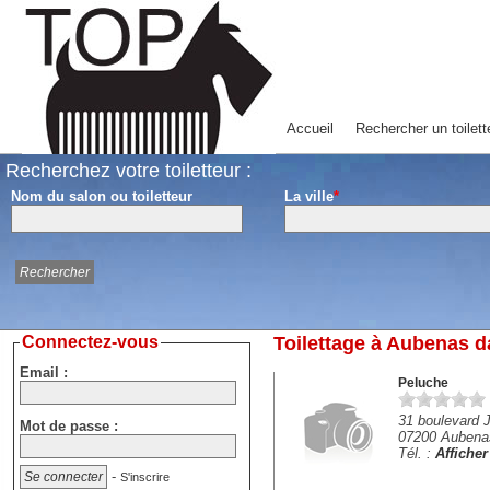
Accueil
Rechercher un toilett
Recherchez votre toiletteur :
Nom du salon ou toiletteur
La ville
*
Connectez-vous
Toilettage à Aubenas d
Email :
Peluche
31 boulevard 
Mot de passe :
07200 Aubena
Tél. :
Affiche
-
S'inscrire