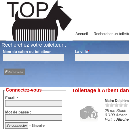
Accueil
Rechercher un toilett
Recherchez votre toiletteur :
Nom du salon ou toiletteur
La ville
*
Connectez-vous
Toilettage à Arbent da
Email :
Maire Delphin
25 rue Stade
Mot de passe :
01100 Arbent
Port. :
Affich
-
S'inscrire