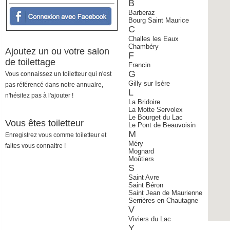
B
Barberaz
Bourg Saint Maurice
C
Challes les Eaux
Chambéry
Ajoutez un ou votre salon
F
de toilettage
Francin
G
Vous connaissez un toiletteur qui n'est
Gilly sur Isère
pas référencé dans notre annuaire,
L
n'hésitez pas à l'ajouter !
La Bridoire
La Motte Servolex
Le Bourget du Lac
Vous êtes toiletteur
Le Pont de Beauvoisin
M
Enregistrez vous comme toiletteur et
Méry
faites vous connaitre !
Mognard
Moûtiers
S
Saint Avre
Saint Béron
Saint Jean de Maurienne
Serrières en Chautagne
V
Viviers du Lac
Y