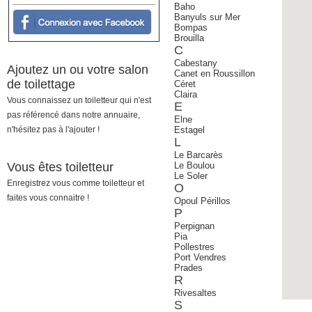
Baho
Banyuls sur Mer
Bompas
Brouilla
C
Cabestany
Ajoutez un ou votre salon
Canet en Roussillon
de toilettage
Céret
Claira
Vous connaissez un toiletteur qui n'est
E
pas référencé dans notre annuaire,
Elne
n'hésitez pas à l'ajouter !
Estagel
L
Le Barcarès
Vous êtes toiletteur
Le Boulou
Le Soler
Enregistrez vous comme toiletteur et
O
faites vous connaitre !
Opoul Périllos
P
Perpignan
Pia
Pollestres
Port Vendres
Prades
R
Rivesaltes
S