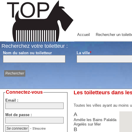
Accueil
Rechercher un toilett
Recherchez votre toiletteur :
Nom du salon ou toiletteur
La ville
*
Connectez-vous
Les toiletteurs dans le
Email :
Toutes les villes ayant au moins u
A
Mot de passe :
Amélie les Bains Palalda
Argelès sur Mer
-
B
S'inscrire