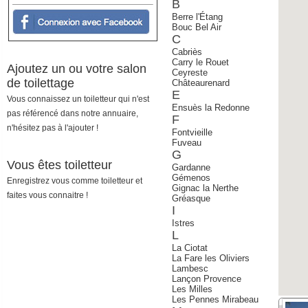
B
Berre l'Étang
Bouc Bel Air
C
Cabriès
Carry le Rouet
Ajoutez un ou votre salon
Ceyreste
de toilettage
Châteaurenard
E
Vous connaissez un toiletteur qui n'est
Ensuès la Redonne
pas référencé dans notre annuaire,
F
n'hésitez pas à l'ajouter !
Fontvieille
Fuveau
G
Vous êtes toiletteur
Gardanne
Gémenos
Enregistrez vous comme toiletteur et
Gignac la Nerthe
faites vous connaitre !
Gréasque
I
Istres
L
La Ciotat
La Fare les Oliviers
Lambesc
Lançon Provence
Les Milles
Les Pennes Mirabeau