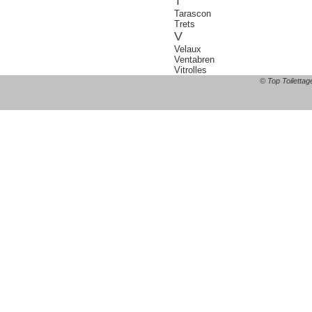
T
Tarascon
Trets
V
Velaux
Ventabren
Vitrolles
© Top Toilettag